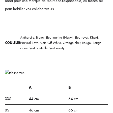
Idéal pour une marque de t-shirt éco-responsable, du merch ou
pour habiller vos collaborateurs.
Antharcite, Blanc, Bleu marine (Navy), Bleu royal, Khaki,
COULEUR
Natural Raw, Noir, Off White, Orange clair, Rouge, Rouge
claire, Vert bouteille, Vert varsity
A
B
XXS
44 cm
64 cm
XS
46 cm
66 cm