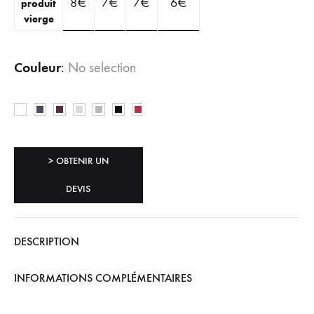
8
€
7
€
7
€
6
€
produit
vierge
Couleur
:
No selection
> OBTENIR UN
DEVIS
DESCRIPTION
INFORMATIONS COMPLÉMENTAIRES