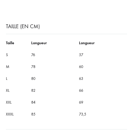
TAILLE (EN CM)
Taille
Longueur
Longueur
S
76
57
M
78
60
L
80
63
XL
82
66
XXL
84
69
XXXL
85
73,5