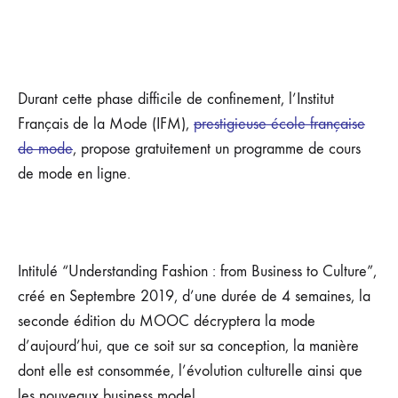
JACQUEMUS
ET
CHRISTELLE
KOCHER
VOUS
DONNENT
Durant cette phase difficile de confinement, l’Institut
DES
Français de la Mode (IFM),
prestigieuse école française
COURS
DE
de mode
, propose gratuitement un programme de cours
MODE
EN
de mode en ligne.
LIGNE
Intitulé “Understanding Fashion : from Business to Culture”,
créé en Septembre 2019, d’une durée de 4 semaines, la
seconde édition du MOOC décryptera la mode
d’aujourd’hui, que ce soit sur sa conception, la manière
dont elle est consommée, l’évolution culturelle ainsi que
les nouveaux business model.