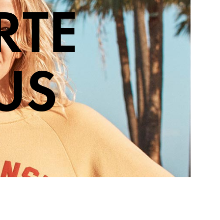
RTE
US