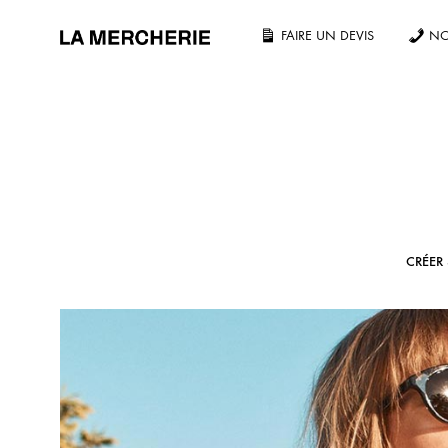
FAIRE UN DEVIS
NO
LA
MERCHERIE
NOS PRODUITS
Tout voir
T-shirt
CRÉER
Unisexe
Oversize
Sans étiquette fabricant
La gamme Essentiel