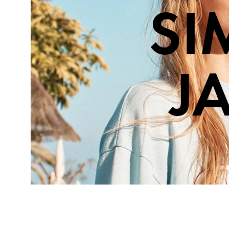
SI
Made in Portugal
J