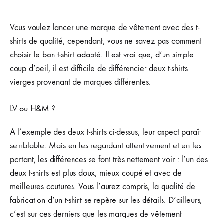
COMMENT
BIEN
CHOISIR
Vous voulez lancer une marque de vêtement avec des t-
SON
shirts de qualité, cependant, vous ne savez pas comment
T-
SHIRT
choisir le bon t-shirt adapté. Il est vrai que, d’un simple
POUR
coup d’oeil, il est difficile de différencier deux t-shirts
CRÉER
SA
vierges provenant de marques différentes.
MARQUE
DE
VÊTEMENT
LV ou H&M ?
?
A l’exemple des deux t-shirts ci-dessus, leur aspect paraît
semblable. Mais en les regardant attentivement et en les
portant, les différences se font très nettement voir : l’un des
deux t-shirts est plus doux, mieux coupé et avec de
meilleures coutures. Vous l’aurez compris, la qualité de
fabrication d’un t-shirt se repère sur les détails. D’ailleurs,
c’est sur ces derniers que les marques de vêtement