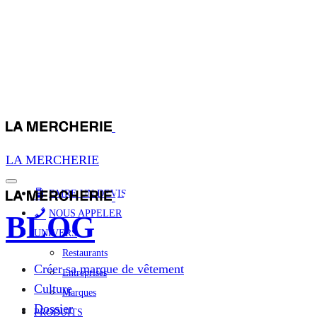
LA MERCHERIE
FAIRE UN DEVIS
NOUS APPELER
BLOG
UNIVERS
Restaurants
Créer sa marque de vêtement
Entreprises
Culture
Marques
Dossier
PRODUITS