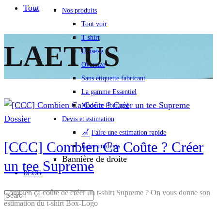
Tout
Nos produits
Tout voir
T-shirt
LAETUS
Unisexe
Oversize
Sans étiquette fabricant
La gamme Essentiel
Made in Portugal
Dossier
Devis et estimation
Faire une estimation rapide
[CCC] Combien Ca Coûte ? Créer
Faire un devis
Bannière de droite
un tee Supreme
BLOG
Combien ça coûte de créer un t-shirt Supreme ? On vous donne son
Search
estimation du t-shirt Box-Logo
Menu