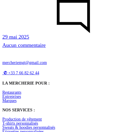
29 mai 2025
sur
Aucun commentaire
[CCC]
Combien
mercheriemgt@gmail.com
Ca
✆
+33 7 66 82 62 44
Coûte
LA MERCHERIE POUR :
?
Restaurants
Créer
Entreprises
Marques
un
NOS SERVICES :
tee
Off-
Production de vêtement
T-shirts personnalisés
White
Sweats & hoodies personnalisés
Étiquettes personnalisées