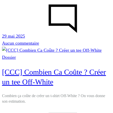
29 mai 2025
sur
Aucun commentaire
[CCC]
Combien
Dossier
Ca
[CCC] Combien Ca Coûte ? Créer
Coûte
?
un tee Off-White
Créer
un
Combien ça coûte de créer un t-shirt Off-White ? On vous donne
tee
son estimation.
Supreme