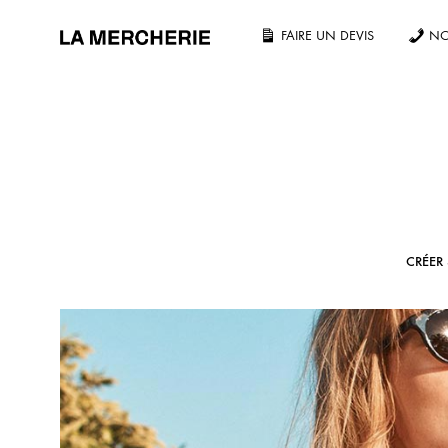
FAIRE UN DEVIS
NO
LA
MERCHERIE
NOS PRODUITS
Tout voir
T-shirt
CRÉER
Unisexe
Oversize
Sans étiquette fabricant
La gamme Essentiel