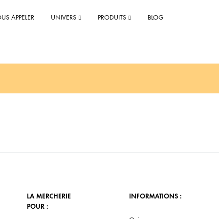
US APPELER
UNIVERS
PRODUITS
BLOG
DEVIS ET ESTIMATION
Faire une estimation rapide
Faire un devis
LA MERCHERIE
INFORMATIONS :
POUR :