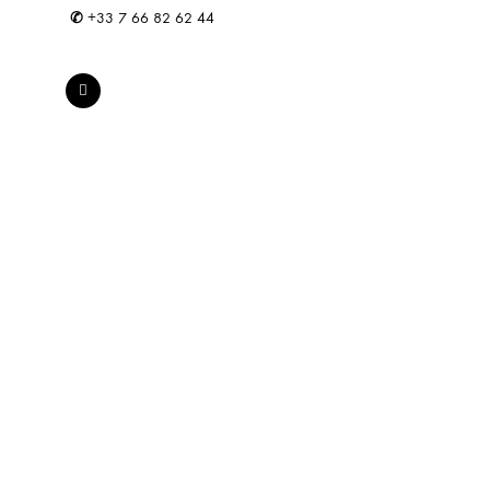
✆
+33 7 66 82 62 44
Made in Portugal