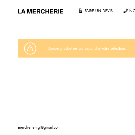
FAIRE UN DEVIS
NO
LA
MERCHERIE
NOS PRODUITS
Aucun produit ne correspond à votre sélection.
Tout voir
T-shirt
Unisexe
Oversize
Sans étiquette fabricant
mercheriemgt@gmail.com
La gamme Essentiel